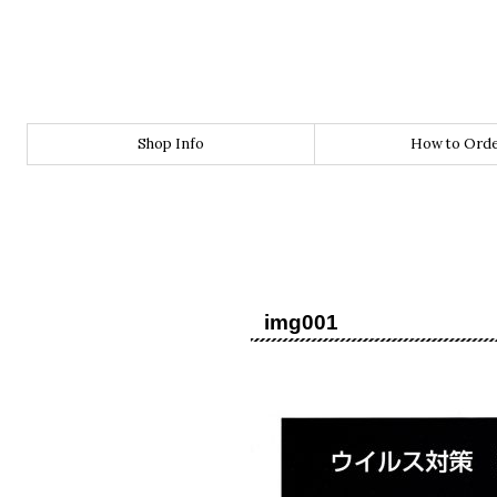
Shop Info
How to Ord
img001